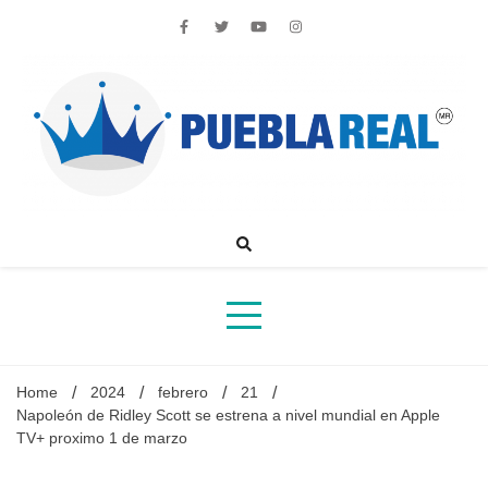
Skip
to
content
Noticias de actualidad de Puebla, México y el mundo
Home
2024
febrero
21
Napoleón de Ridley Scott se estrena a nivel mundial en Apple
TV+ proximo 1 de marzo