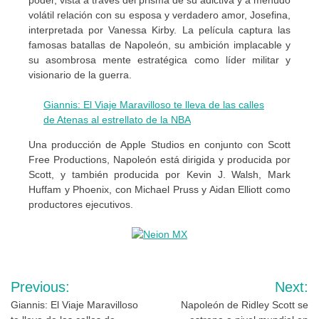
poder, vista a través del prisma de su adictiva y a menudo
volátil relación con su esposa y verdadero amor, Josefina,
interpretada por Vanessa Kirby. La película captura las
famosas batallas de Napoleón, su ambición implacable y
su asombrosa mente estratégica como líder militar y
visionario de la guerra.
Giannis: El Viaje Maravilloso te lleva de las calles
de Atenas al estrellato de la NBA
Una producción de Apple Studios en conjunto con Scott
Free Productions, Napoleón está dirigida y producida por
Scott, y también producida por Kevin J. Walsh, Mark
Huffam y Phoenix, con Michael Pruss y Aidan Elliott como
productores ejecutivos.
Navegación
Previous:
Next:
de
Giannis: El Viaje Maravilloso
Napoleón de Ridley Scott se