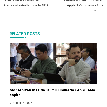
te lleva de las calles de
estrena a nivel mundial en
entradas
Atenas al estrellato de la NBA
Apple TV+ proximo 1 de
marzo
RELATED POSTS
Modernizan más de 38 mil luminarias en Puebla
capital
agosto 7, 2026