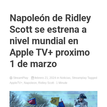
Napoleón de Ridley
Scott se estrena a
nivel mundial en
Apple TV+ proximo
1 de marzo
StreamPlay
febrero 21, 2024
in
Noticias
,
Streamplay
Tagged
AppleTV+
,
Napoleon
,
Ridley Scott
- 1 Minute