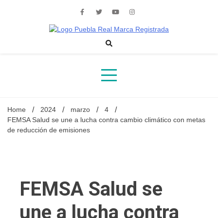
Skip
to
content
Noticias de actualidad de Puebla, México y el mundo
Home
2024
marzo
4
FEMSA Salud se une a lucha contra cambio climático con metas
de reducción de emisiones
FEMSA Salud se
une a lucha contra