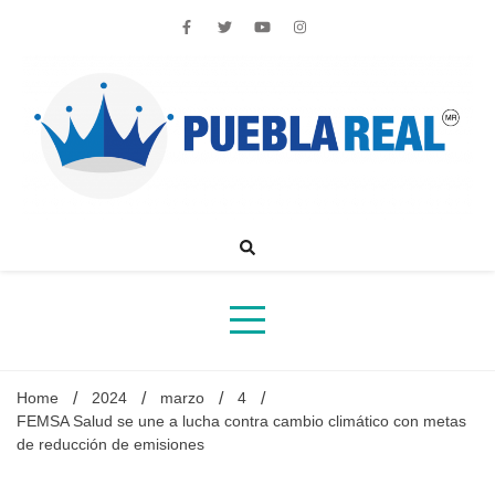
Skip
to
content
Noticias de actualidad de Puebla, México y el mundo
Home
2024
marzo
4
FEMSA Salud se une a lucha contra cambio climático con metas
de reducción de emisiones