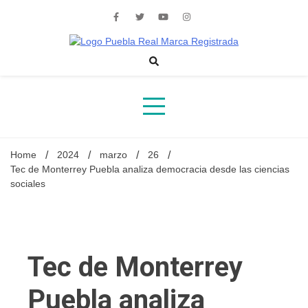
Skip
to
content
Noticias de actualidad de Puebla, México y el mundo
Home
2024
marzo
26
Tec de Monterrey Puebla analiza democracia desde las ciencias
sociales
Tec de Monterrey
Puebla analiza