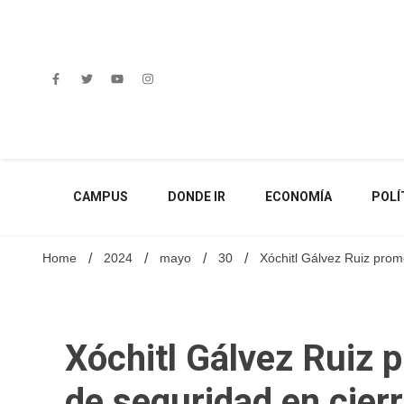
Skip
to
content
CAMPUS
DONDE IR
ECONOMÍA
POLÍ
Home
2024
mayo
30
Xóchitl Gálvez Ruiz pro
Xóchitl Gálvez Ruiz 
de seguridad en cie