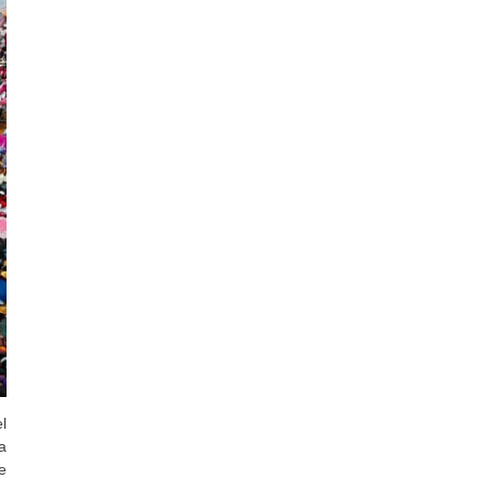
l
a
e