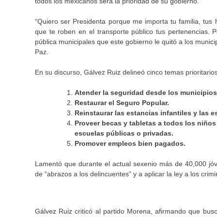
todos los mexicanos será la prioridad de su gobierno.
“Quiero ser Presidenta porque me importa tu familia, tus h
que te roben en el transporte público tus pertenencias. 
pública municipales que este gobierno le quitó a los munic
Paz.
En su discurso, Gálvez Ruiz delineó cinco temas prioritario
Atender la seguridad desde los municipios
Restaurar el Seguro Popular.
Reinstaurar las estancias infantiles y las
Proveer becas y tabletas a todos los niños 
escuelas públicas o privadas.
Promover empleos bien pagados.
Lamentó que durante el actual sexenio más de 40,000 jóv
de “abrazos a los delincuentes” y a aplicar la ley a los crim
Gálvez Ruiz criticó al partido Morena, afirmando que bus