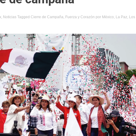
x
,
Noticias
Tagged
Cierre de Campaña
,
Fuerza y Corazón por Mëxico
,
La Paz
,
Los