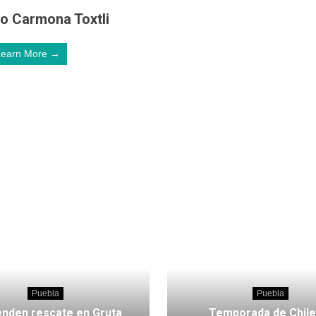
ro Carmona Toxtli
Learn More →
Puebla
Puebla
nden rescate en Gruta
Temporada de Chile