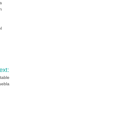
a
n
l
ext:
table
uebla