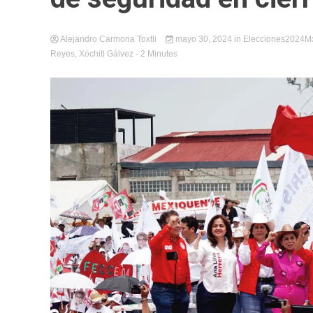
Alejandro Carmona Toxtli
mayo 30, 2024
in
Elecciones2024M
Reyes
,
Xóchitl Gálvez
- 2 Minutes