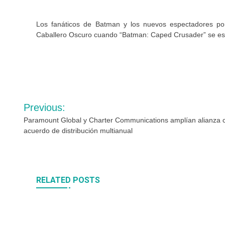
Los fanáticos de Batman y los nuevos espectadores por
Caballero Oscuro cuando “Batman: Caped Crusader” se est
Navegación
Previous:
de
Paramount Global y Charter Communications amplían alianza 
acuerdo de distribución multianual
entradas
RELATED POSTS