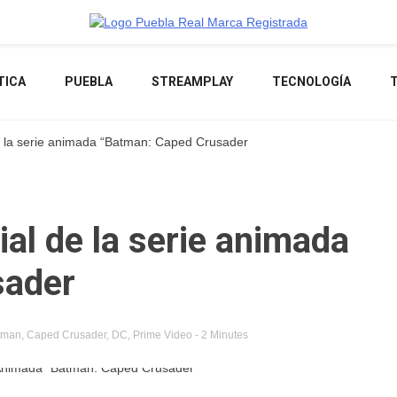
Noticias de actualidad de Puebla, México y el mundo
TICA
PUEBLA
STREAMPLAY
TECNOLOGÍA
 de la serie animada “Batman: Caped Crusader
cial de la serie animada
sader
tman
,
Caped Crusader
,
DC
,
Prime Video
- 2 Minutes