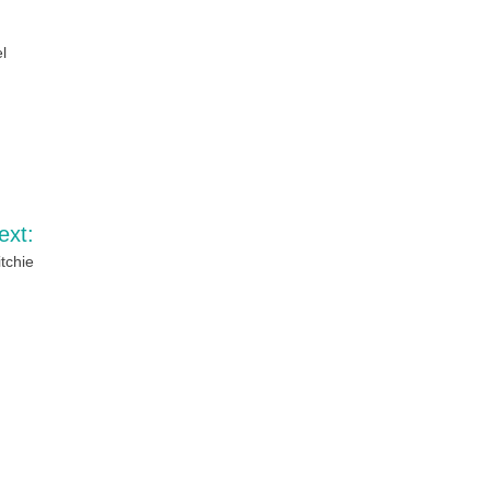
l
ext:
itchie