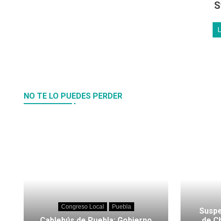
S
NO TE LO PUEDES PERDER
Congreso Local
Puebla
Suspe
Cablebús de Puebla: Gobierno
de C