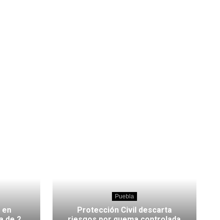
Puebla
 en
Protección Civil descarta
a de 2
riesgos por quema controlada