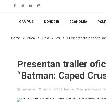
Skip
to
content
CAMPUS
DONDE IR
ECONOMÍA
POLÍ
Home
2024
junio
28
Presentan trailer oficial
Presentan trailer ofi
“Batman: Caped Cru
StreamPlay
junio 28, 2024
in
Noticias
,
Streamplay
Tagged
Ba