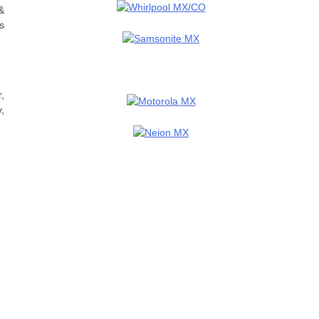
&
s
,
,