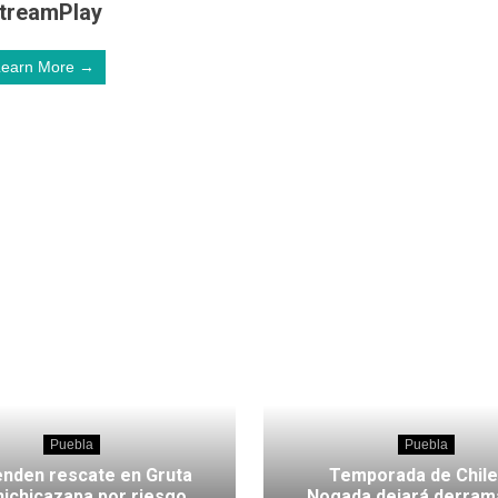
treamPlay
Learn More →
Puebla
Puebla
nden rescate en Gruta
Temporada de Chile
hichicazapa por riesgo
Nogada dejará derram