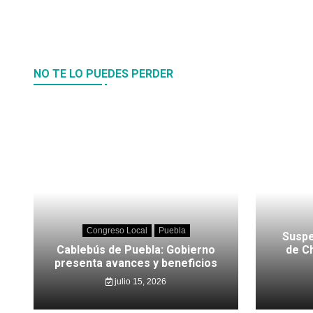
NO TE LO PUEDES PERDER
Congreso Local
Puebla
Suspe
Cablebús de Puebla: Gobierno
de C
presenta avances y beneficios
julio 15, 2026