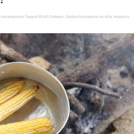
,
Uncategorized
Tagged
BUAP
,
Elotepec
,
Estufas Ahorradoras de leña
,
Huatusco
,