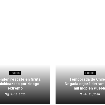
Puebla
Puebla
nden rescate en Gruta
Temporada de Chile
hichicazapa por riesgo
Nogada dejará derram
extremo
mil mdp en Puebl
julio 12, 2026
julio 11, 2026