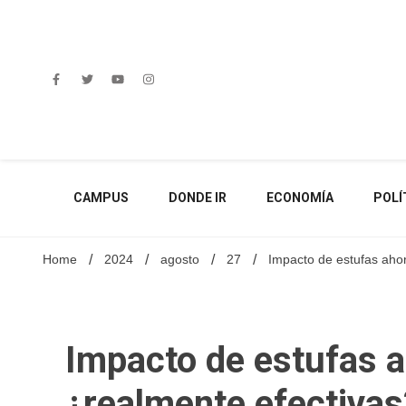
Skip
to
content
CAMPUS
DONDE IR
ECONOMÍA
POLÍ
Home
2024
agosto
27
Impacto de estufas ahor
Impacto de estufas a
¿realmente efectivas