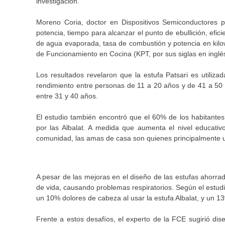
investigación.
Moreno Coria, doctor en Dispositivos Semiconductores p
potencia, tiempo para alcanzar el punto de ebullición, efic
de agua evaporada, tasa de combustión y potencia en kilow
de Funcionamiento en Cocina (KPT, por sus siglas en inglé
Los resultados revelaron que la estufa Patsari es utili
rendimiento entre personas de 11 a 20 años y de 41 a 50 a
entre 31 y 40 años.
El estudio también encontró que el 60% de los habitantes 
por las Albalat. A medida que aumenta el nivel educativ
comunidad, las amas de casa son quienes principalmente ut
A pesar de las mejoras en el diseño de las estufas ahorra
de vida, causando problemas respiratorios. Según el estud
un 10% dolores de cabeza al usar la estufa Albalat, y un 13%
Frente a estos desafíos, el experto de la FCE sugirió di