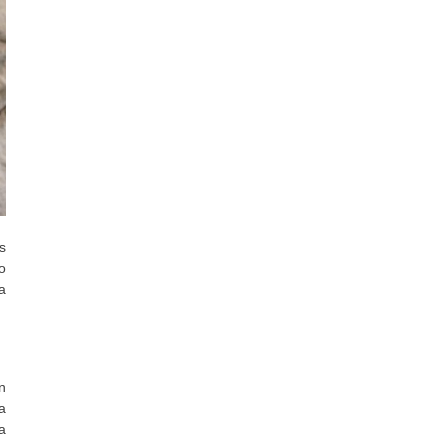
s
o
a
n
a
a