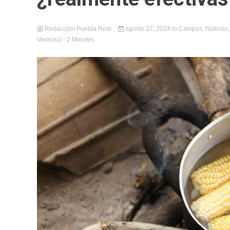
Redacción Puebla Real
agosto 27, 2024
in
Campus
,
Noticias
Veracruz
- 2 Minutes