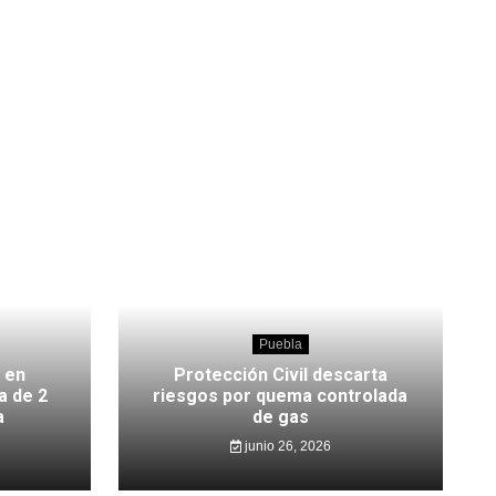
Puebla
 en
Protección Civil descarta
a de 2
riesgos por quema controlada
a
de gas
junio 26, 2026