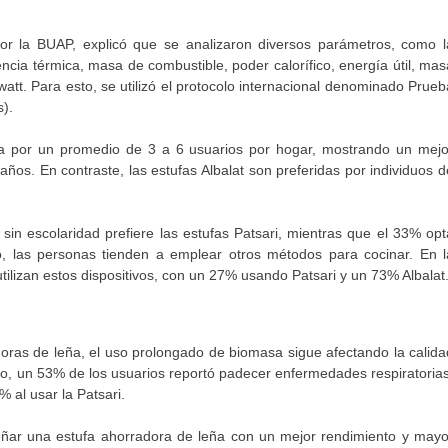
or la BUAP, explicó que se analizaron diversos parámetros, como l
iencia térmica, masa de combustible, poder calorífico, energía útil, mas
att. Para esto, se utilizó el protocolo internacional denominado Prueb
s).
zada por un promedio de 3 a 6 usuarios por hogar, mostrando un mejo
ños. En contraste, las estufas Albalat son preferidas por individuos d
sin escolaridad prefiere las estufas Patsari, mientras que el 33% opt
o, las personas tienden a emplear otros métodos para cocinar. En l
ilizan estos dispositivos, con un 27% usando Patsari y un 73% Albalat
doras de leña, el uso prolongado de biomasa sigue afectando la calida
io, un 53% de los usuarios reportó padecer enfermedades respiratorias
 al usar la Patsari.
señar una estufa ahorradora de leña con un mejor rendimiento y mayo