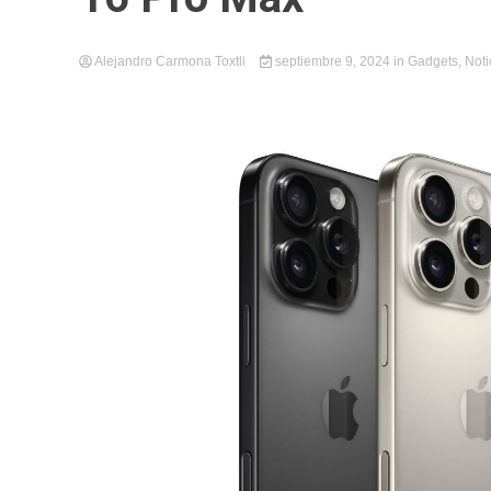
Alejandro Carmona Toxtli
septiembre 9, 2024
in
Gadgets
,
Noti