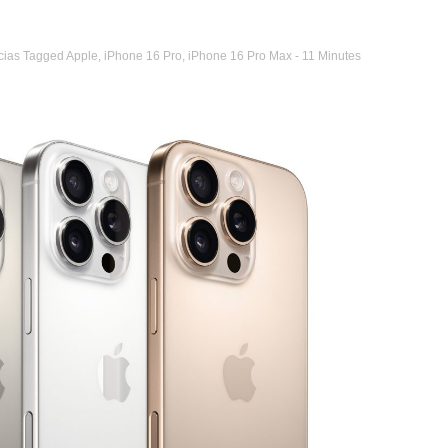
cias
Tagged
Apple
,
iPhone 16 Pro
,
iPhone 16 Pro Max
- 11 Minutes