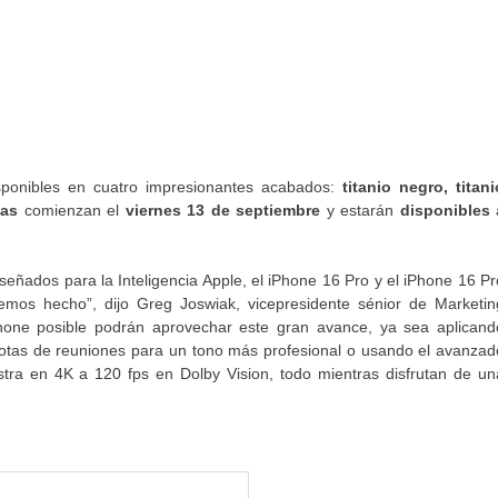
ponibles en cuatro impresionantes acabados:
titanio negro, titani
tas
comienzan el
viernes 13 de septiembre
y
estarán
disponibles
iseñados para la Inteligencia Apple, el iPhone 16 Pro y el iPhone 16 Pr
s hecho”, dijo Greg Joswiak, vicepresidente sénior de Marketin
Phone posible podrán aprovechar este gran avance, ya sea aplicand
 notas de reuniones para un tono más profesional o usando el avanzad
ra en 4K a 120 fps en Dolby Vision, todo mientras disfrutan de un