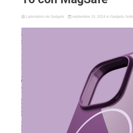
Laboratorio de Gadgets
septiembre 10, 2024
in
Gadgets
,
Noti