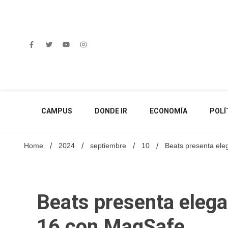
Skip
to
content
CAMPUS
DONDE IR
ECONOMÍA
POLÍ
Home
2024
septiembre
10
Beats presenta ele
Beats presenta elega
16 con MagSafe