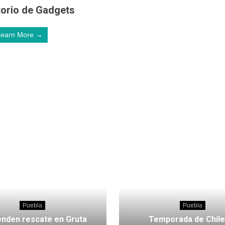
orio de Gadgets
Learn More →
Puebla
Puebla
nden rescate en Gruta
Temporada de Chile