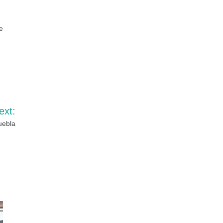
e
ext:
uebla