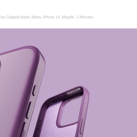
cias
Tagged
Apple
,
Betas
,
iPhone 16
,
Magsfe
- 2 Minutes