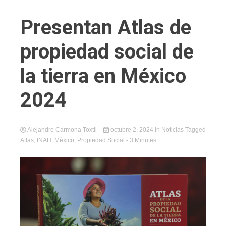
Presentan Atlas de
propiedad social de
la tierra en México
2024
Alejandro Carmona Toxtli
octubre 2, 2024
in
Noticias
Tagged
Atlas
,
INAH
,
México
,
Propiedad Social
- 3 Minutes