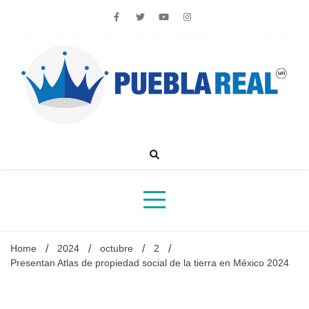
Skip
to
content
Noticias de actualidad de Puebla, México y el mundo
Home
2024
octubre
2
Presentan Atlas de propiedad social de la tierra en México 2024