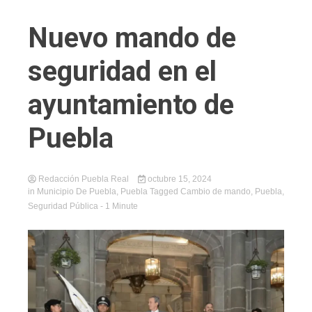
Nuevo mando de
seguridad en el
ayuntamiento de
Puebla
Redacción Puebla Real
octubre 15, 2024
in
Municipio De Puebla
,
Puebla
Tagged
Cambio de mando
,
Puebla
,
Seguridad Pública
- 1 Minute