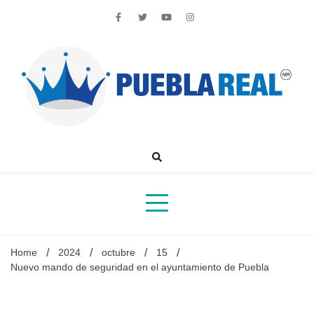
Skip
to
content
Noticias de actualidad de Puebla, México y el mundo
Home
2024
octubre
15
Nuevo mando de seguridad en el ayuntamiento de Puebla