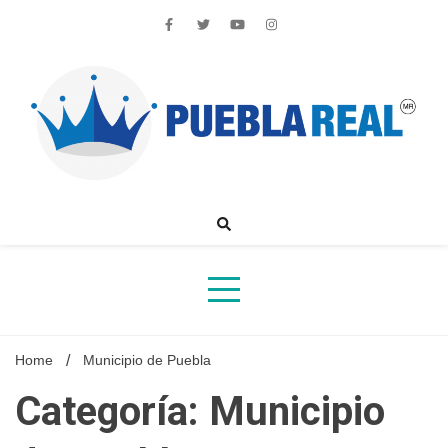
Skip
to
content
Noticias de actualidad de Puebla, México y el mundo
Home
Municipio de Puebla
Categoría: Municipio