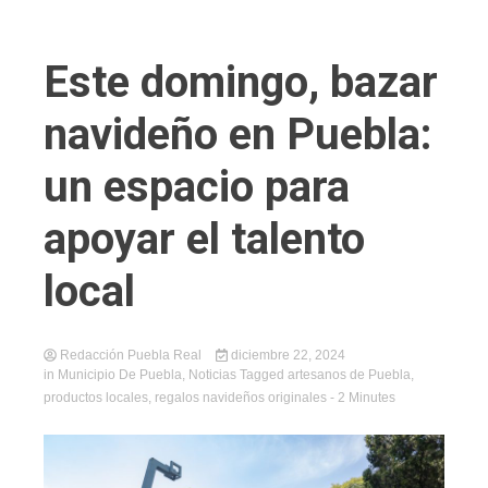
Este domingo, bazar
navideño en Puebla:
un espacio para
apoyar el talento
local
Redacción Puebla Real
diciembre 22, 2024
in
Municipio De Puebla
,
Noticias
Tagged
artesanos de Puebla
,
productos locales
,
regalos navideños originales
- 2 Minutes