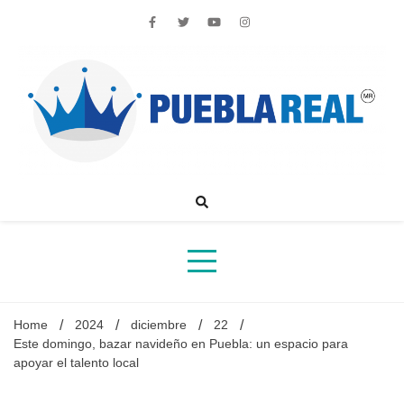
Skip
to
content
Noticias de actualidad de Puebla, México y el mundo
Home
2024
diciembre
22
Este domingo, bazar navideño en Puebla: un espacio para
apoyar el talento local