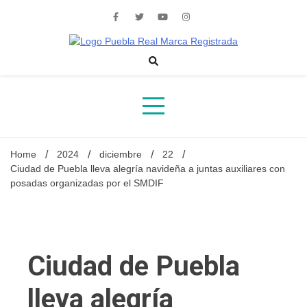
Skip
to
content
Noticias de actualidad de Puebla, México y el mundo
Home
2024
diciembre
22
Ciudad de Puebla lleva alegría navideña a juntas auxiliares con
posadas organizadas por el SMDIF
Ciudad de Puebla
lleva alegría