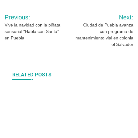
Navegación
Previous:
Next:
de
Vive la navidad con la piñata
Ciudad de Puebla avanza
sensorial “Habla con Santa”
con programa de
entradas
en Puebla
mantenimiento vial en colonia
el Salvador
RELATED POSTS