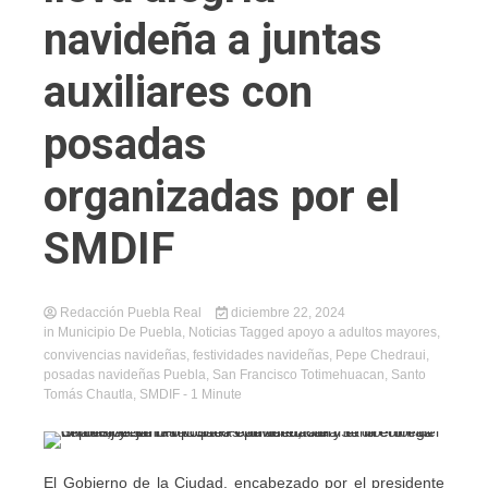
navideña a juntas
auxiliares con
posadas
organizadas por el
SMDIF
Redacción Puebla Real
diciembre 22, 2024
in
Municipio De Puebla
,
Noticias
Tagged
apoyo a adultos mayores
,
convivencias navideñas
,
festividades navideñas
,
Pepe Chedraui
,
posadas navideñas Puebla
,
San Francisco Totimehuacan
,
Santo
Tomás Chautla
,
SMDIF
- 1 Minute
El Gobierno de la Ciudad, encabezado por el presidente