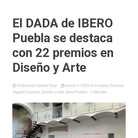
El DADA de IBERO
Puebla se destaca
con 22 premios en
Diseño y Arte
Redacción Puebla Real
marzo 4, 2025
in
Campus
,
Noticias
Tagged
Campus
,
Diseño y Arte
,
Ibero Puebla
- 2 Minutes