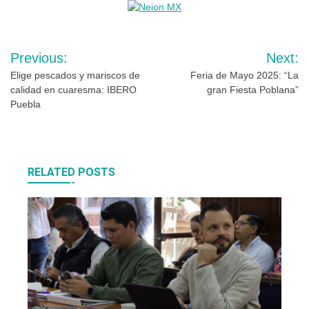
Navegación
Previous:
Next:
de
Elige pescados y mariscos de
Feria de Mayo 2025: “La
calidad en cuaresma: IBERO
gran Fiesta Poblana”
entradas
Puebla
RELATED POSTS