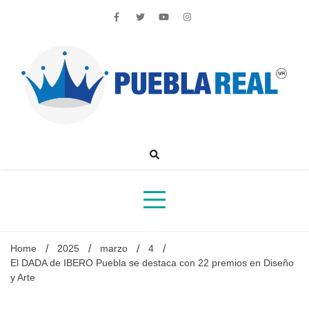
Skip
to
content
Noticias de actualidad de Puebla, México y el mundo
Home
2025
marzo
4
El DADA de IBERO Puebla se destaca con 22 premios en Diseño
y Arte