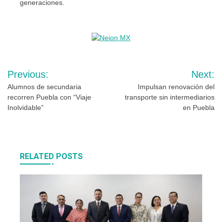
generaciones.
Navegación
Previous:
Next:
de
Alumnos de secundaria
Impulsan renovación del
recorren Puebla con “Viaje
transporte sin intermediarios
entradas
Inolvidable”
en Puebla
RELATED POSTS