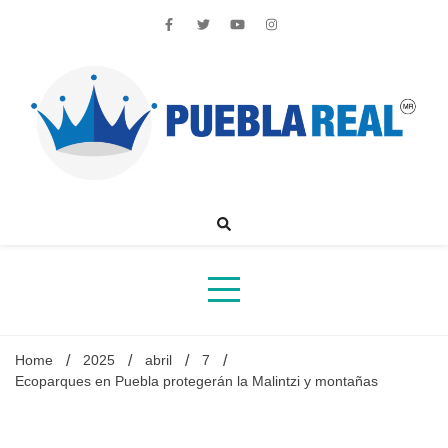
Skip
to
content
Noticias de actualidad de Puebla, México y el mundo
Home
2025
abril
7
Ecoparques en Puebla protegerán la Malintzi y montañas