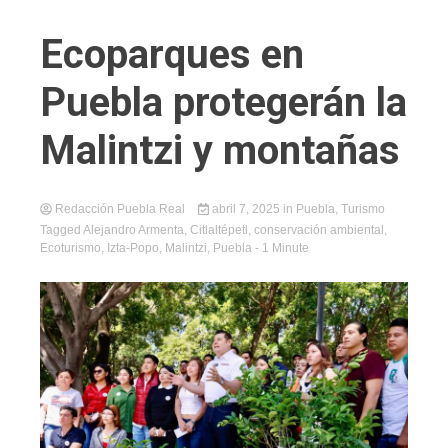
Ecoparques en
Puebla protegerán la
Malintzi y montañas
Redacción Puebla Real
abril 7, 2025
in
Puebla
,
Turismo
Tagged
Alejandro Armenta
,
Citlaltépetl
,
conservación ambiental
,
Ecoturismo
,
Izta-Popo
,
Malintzi
,
Puebla
- 1 Minute