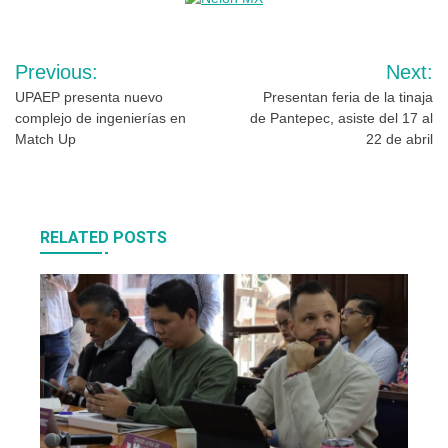
Navegación
Previous:
Next:
de
UPAEP presenta nuevo
Presentan feria de la tinaja
complejo de ingenierías en
de Pantepec, asiste del 17 al
entradas
Match Up
22 de abril
RELATED POSTS