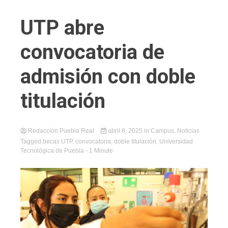
UTP abre
convocatoria de
admisión con doble
titulación
Redacción Puebla Real
abril 8, 2025
in
Campus
,
Noticias
Tagged
becas UTP
,
convocatoria
,
doble titulación
,
Universidad
Tecnológica de Puebla
- 1 Minute