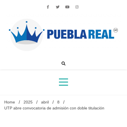
Skip
to
content
Noticias de actualidad de Puebla, México y el mundo
Home
2025
abril
8
UTP abre convocatoria de admisión con doble titulación