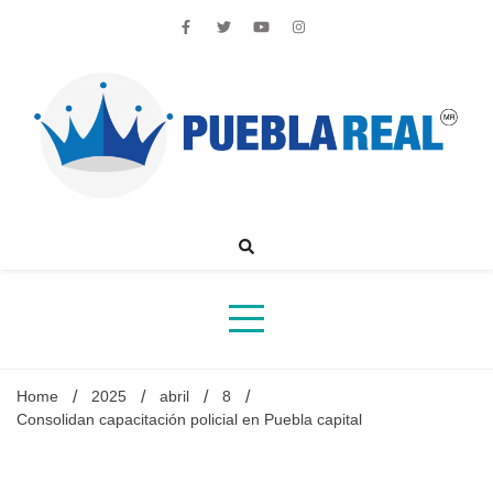
Skip
to
content
Noticias de actualidad de Puebla, México y el mundo
Home
2025
abril
8
Consolidan capacitación policial en Puebla capital