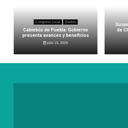
Congreso Local
Puebla
Suspe
Cablebús de Puebla: Gobierno
de C
presenta avances y beneficios
julio 15, 2026