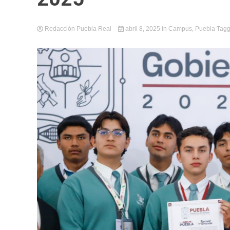
Redacción Puebla Real
abril 8, 2025
in
Campus
,
Puebla
Tag