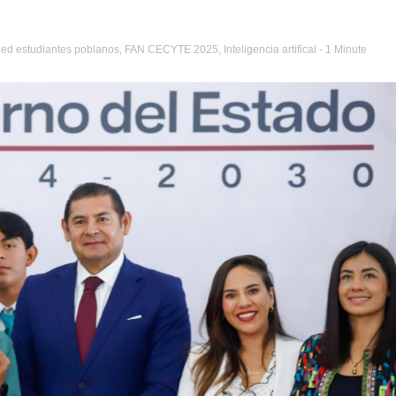
ged
estudiantes poblanos
,
FAN CECYTE 2025
,
Inteligencia artifical
- 1 Minute