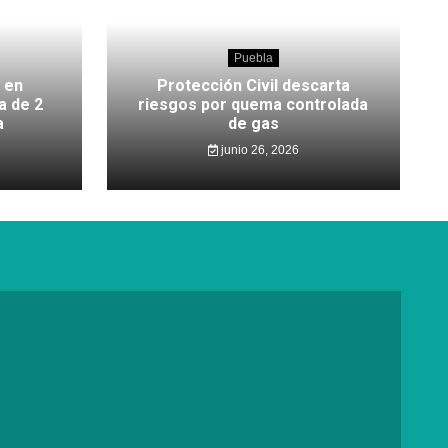
Puebla
 en
Protección Civil descarta
a de 2
riesgos por quema controlada
a
de gas
junio 26, 2026