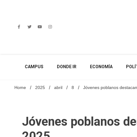
Skip
to
content
CAMPUS
DONDE IR
ECONOMÍA
POLÍ
Home
2025
abril
8
Jóvenes poblanos destaca
Jóvenes poblanos de
2025