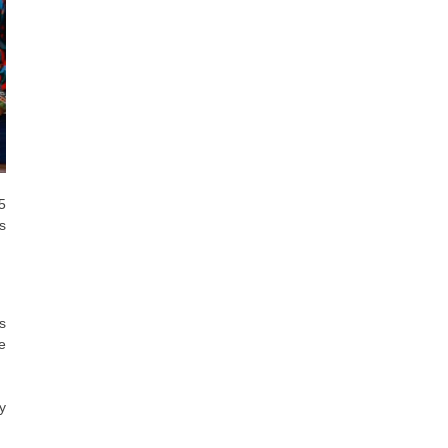
5
s
s
e
y