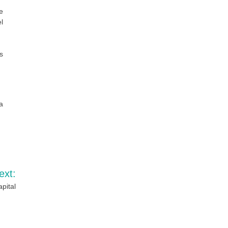
e
l
s
a
ext:
pital