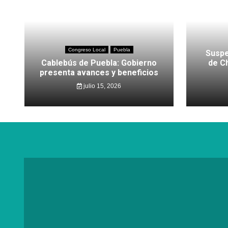
Congreso Local
Puebla
Suspe
Cablebús de Puebla: Gobierno
de C
presenta avances y beneficios
julio 15, 2026