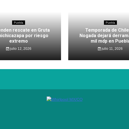
Puebla
Puebla
nden rescate en Gruta
Temporada de Chile
hichicazapa por riesgo
Nogada dejará derram
extremo
mil mdp en Puebl
julio 12, 2026
julio 11, 2026