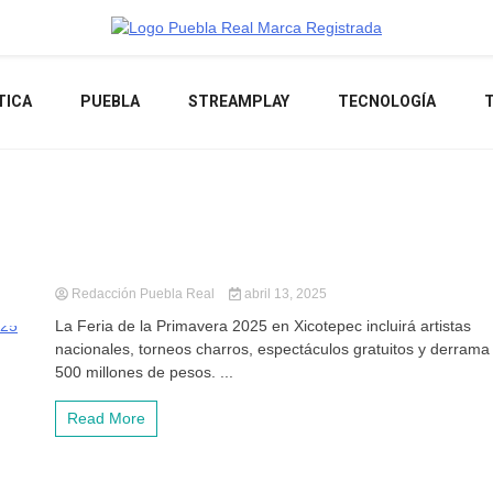
Noticias de actualidad de Puebla, México y el mundo
TICA
PUEBLA
STREAMPLAY
TECNOLOGÍA
Redacción Puebla Real
abril 13, 2025
La Feria de la Primavera 2025 en Xicotepec incluirá artistas
nacionales, torneos charros, espectáculos gratuitos y derrama
500 millones de pesos. ...
Read More