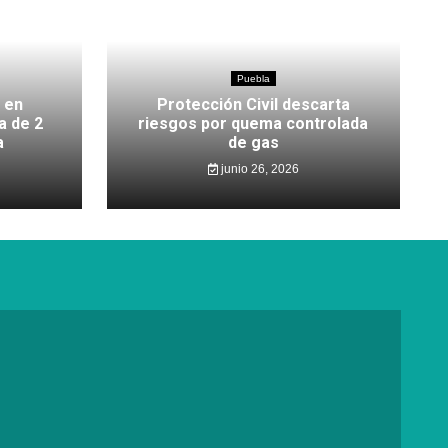
Puebla
 en
Protección Civil descarta
a de 2
riesgos por quema controlada
a
de gas
junio 26, 2026