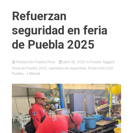
Refuerzan
seguridad en feria
de Puebla 2025
Redacción Puebla Real
abril 30, 2025
in
Puebla
Tagged
Feria de Puebla 2025
,
operativo de seguridad
,
Protección Civil
Puebla
- 1 Minute