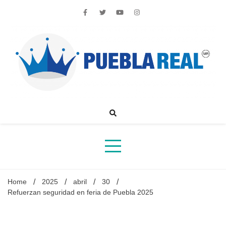
Skip
to
content
Noticias de actualidad de Puebla, México y el mundo
Home
2025
abril
30
Refuerzan seguridad en feria de Puebla 2025