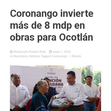
Coronango invierte
más de 8 mdp en
obras para Ocotlán
Redacción Puebla Real
mayo 7, 2025
in
Municipios
,
Noticias
Tagged
Coronango
- 1 Minute