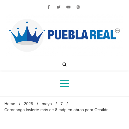
Skip
to
content
Noticias de actualidad de Puebla, México y el mundo
Home
2025
mayo
7
Coronango invierte más de 8 mdp en obras para Ocotlán