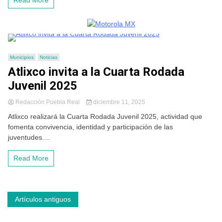
Read More
Municipios
Noticias
Atlixco invita a la Cuarta Rodada
Juvenil 2025
Redacción Puebla Real
diciembre 11, 2025
Atlixco realizará la Cuarta Rodada Juvenil 2025, actividad que
fomenta convivencia, identidad y participación de las
juventudes....
Read More
Navegación
Artículos antiguos
de