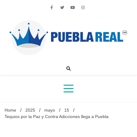
Skip
to
content
Noticias de actualidad de Puebla, México y el mundo
Home
2025
mayo
15
Tequios por la Paz y Contra Adicciones llega a Puebla