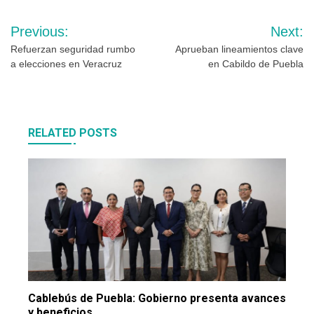
Navegación
Previous:
Next:
de
Refuerzan seguridad rumbo
Aprueban lineamientos clave
a elecciones en Veracruz
en Cabildo de Puebla
entradas
RELATED POSTS
Cablebús de Puebla: Gobierno presenta avances
y beneficios