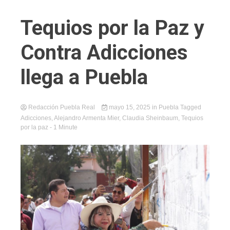
Tequios por la Paz y
Contra Adicciones
llega a Puebla
Redacción Puebla Real
mayo 15, 2025
in
Puebla
Tagged
Adicciones
,
Alejandro Armenta Mier
,
Claudia Sheinbaum
,
Tequios
por la paz
- 1 Minute