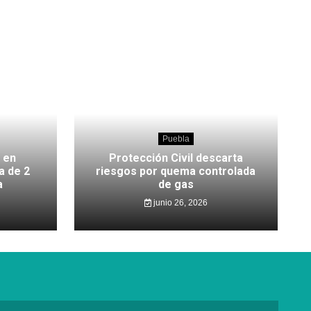
Puebla
 en
Protección Civil descarta
a de 2
riesgos por quema controlada
a
de gas
junio 26, 2026