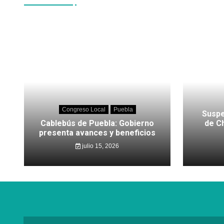
Congreso Local
Puebla
Suspe
Cablebús de Puebla: Gobierno
de C
presenta avances y beneficios
julio 15, 2026