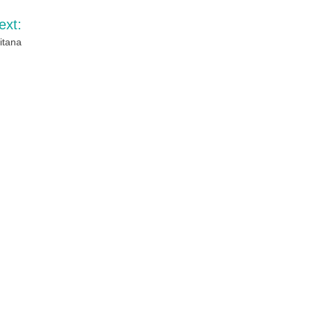
ext:
itana