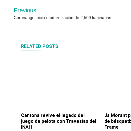
Navegación
Previous:
de
Coronango inicia modernización de 2,500 luminarias
entradas
RELATED POSTS
Cantona revive el legado del
Ja Morant p
juego de pelota con Travesías del
de básquetb
INAH
Frame