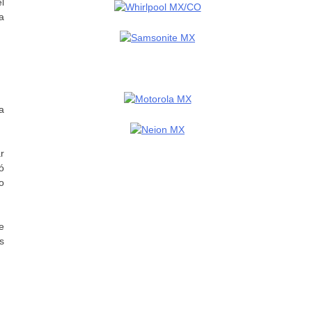
l
a
a
r
ó
o
e
s