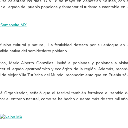
s se celebrará los días 17 y 18 de mayo en Zapotitlán Salinas, con e
r el legado del pueblo popoloca y fomentar el turismo sustentable en l
sión cultural y natural,. La festividad destaca por su enfoque en l
ible nativa del semidesierto poblano.
tico, Mario Alberto González, invitó a poblanas y poblanos a visita
ocer el legado gastronómico y ecológico de la región. Además, record
al de Mejor Villa Turística del Mundo, reconocimiento que en Puebla sól
té Organizador, señaló que el festival también fortalece el sentido d
por el entorno natural, como se ha hecho durante más de tres mil año