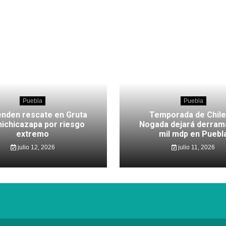
Puebla
Puebla
nden rescate en Gruta
Temporada de Chile
hichicazapa por riesgo
Nogada dejará derram
extremo
mil mdp en Puebl
julio 12, 2026
julio 11, 2026