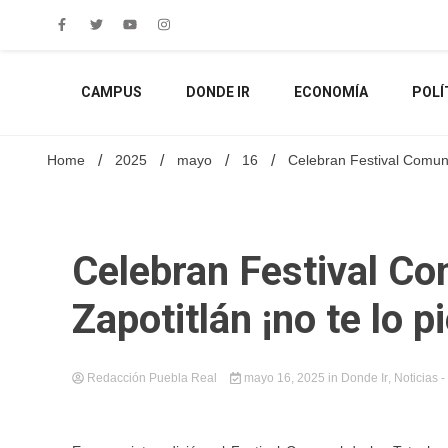
Skip
to
content
CAMPUS
DONDE IR
ECONOMÍA
POLÍ
Home
2025
mayo
16
Celebran Festival Comunal
Celebran Festival Co
Zapotitlán ¡no te lo p
Redacción Puebla Real
mayo 16, 2025
in
Donde Ir
,
Noticias
-