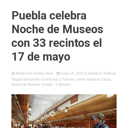
Puebla celebra
Noche de Museos
con 33 recintos el
17 de mayo
Redacción Puebla Real
mayo 16, 2025
in
Donde Ir
,
Noticias
Tagged
Desarrollo Económico y Turismo
,
Jaime Oropeza Casas
,
Noche de Museos
,
Puebla
- 2 Minutes