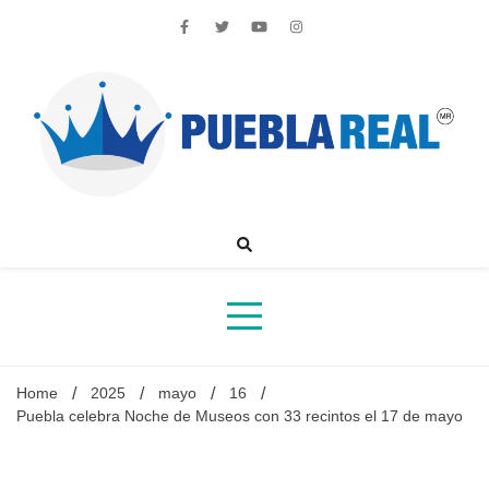
Skip
to
content
Noticias de actualidad de Puebla, México y el mundo
Home
2025
mayo
16
Puebla celebra Noche de Museos con 33 recintos el 17 de mayo