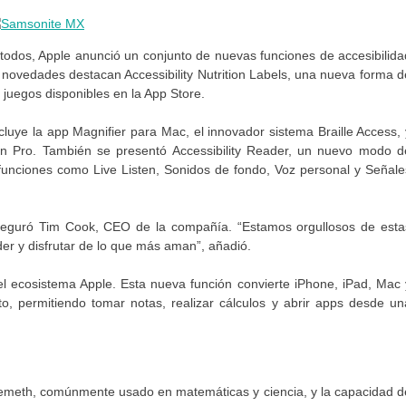
todos, Apple anunció un conjunto de nuevas funciones de accesibilida
as novedades destacan Accessibility Nutrition Labels, una nueva forma d
 juegos disponibles en la App Store.
ncluye la app Magnifier para Mac, el innovador sistema Braille Access, 
ion Pro. También se presentó Accessibility Reader, un nuevo modo d
 funciones como Live Listen, Sonidos de fondo, Voz personal y Señale
aseguró Tim Cook, CEO de la compañía. “Estamos orgullosos de esta
er y disfrutar de lo que más aman”, añadió.
del ecosistema Apple. Esta nueva función convierte iPhone, iPad, Mac 
nto, permitiendo tomar notas, realizar cálculos y abrir apps desde un
e Nemeth, comúnmente usado en matemáticas y ciencia, y la capacidad d