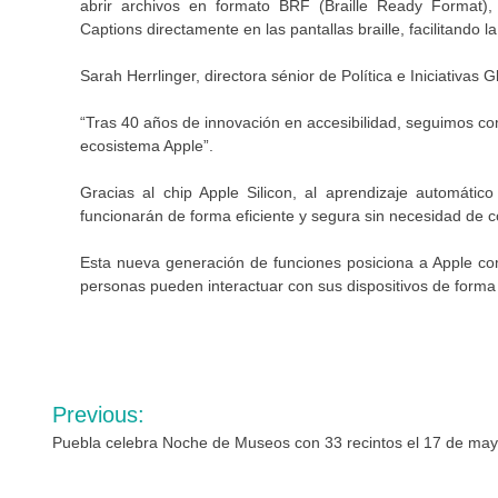
abrir archivos en formato BRF (Braille Ready Format), c
Captions directamente en las pantallas braille, facilitando 
Sarah Herrlinger, directora sénior de Política e Iniciativas 
“Tras 40 años de innovación en accesibilidad, seguimos co
ecosistema Apple”.
Gracias al chip Apple Silicon, al aprendizaje automátic
funcionarán de forma eficiente y segura sin necesidad de c
Esta nueva generación de funciones posiciona a Apple com
personas pueden interactuar con sus dispositivos de forma p
Navegación
Previous:
de
Puebla celebra Noche de Museos con 33 recintos el 17 de ma
entradas