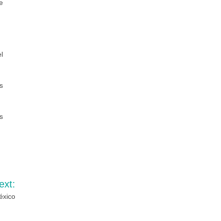
e
l
s
s
ext:
éxico