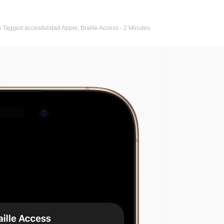
a
Tagged
accesibilidad Apple
,
Braille Access
- 2 Minutes