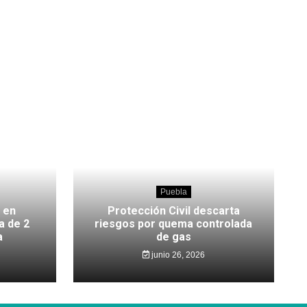
Puebla
 en
Protección Civil descarta
a de 2
riesgos por quema controlada
a
de gas
junio 26, 2026