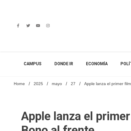
Skip
to
content
CAMPUS
DONDE IR
ECONOMÍA
POLÍ
Home
2025
mayo
27
Apple lanza el primer fil
Apple lanza el primer
Bono al frente