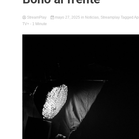
StreamPlay
mayo 27, 2025
in
Noticias
,
Streamplay
Tagged
Ap
TV+
- 1 Minute