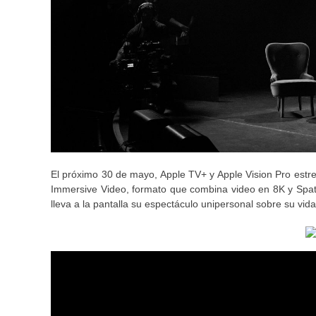
El próximo 30 de mayo, Apple TV+ y Apple Vision Pro estre
Immersive Video, formato que combina video en 8K y Spati
lleva a la pantalla su espectáculo unipersonal sobre su vid