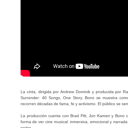
La cinta, dirigida por Andrew Dominik y producida por Ra
Surrender: 40 Songs, One Story. Bono se muestra como 
recorren décadas de fama, fe y activismo. El público se sent
La producción cuenta con Brad Pitt, Jon Kamen y Bono c
forma de ver cine musical: inmersiva, emocional y narrada 
rostro.