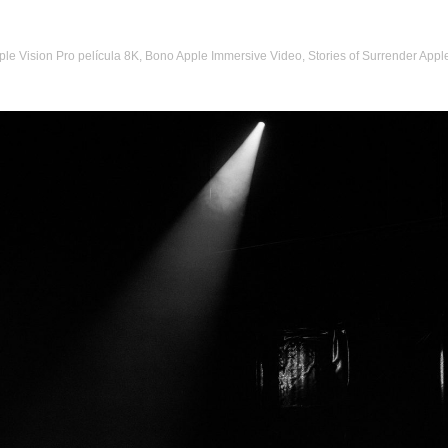
ple Vision Pro película 8K
,
Bono Apple Immersive Video
,
Stories of Surrender Appl