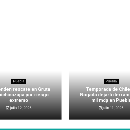
Puebla
Puebla
nden rescate en Gruta
Temporada de Chile
hichicazapa por riesgo
Nogada dejará derram
extremo
mil mdp en Puebl
julio 12, 2026
julio 11, 2026