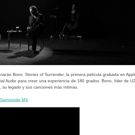
narán Bono: Stories of Surrender, la primera película grabada en Appl
al Audio para crear una experiencia de 180 grados. Bono, líder de U2
a, su legado y sus canciones más íntimas.