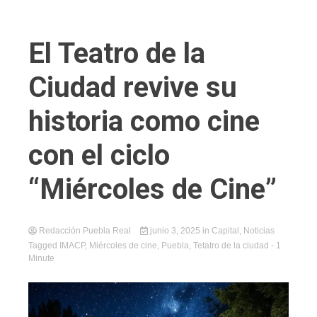
El Teatro de la
Ciudad revive su
historia como cine
con el ciclo
“Miércoles de Cine”
Redacción Puebla Real
junio 3, 2025
in
Capital
,
Noticias
Tagged
IMACP
,
Miércoles de cine
,
Puebla
,
Tetatro de la ciudad
- 1
Minute