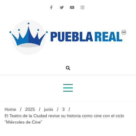
Skip
to
content
Noticias de actualidad de Puebla, México y el mundo
Home
2025
junio
3
El Teatro de la Ciudad revive su historia como cine con el ciclo
“Miércoles de Cine”