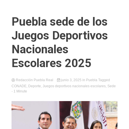
Puebla sede de los
Juegos Deportivos
Nacionales
Escolares 2025
Redacción Puebla Real
junio 3, 2025
in
Puebla
Tagged
CONADE
,
Deporte
,
Juegos deportivos nacionales escolares
,
Sede
- 1 Minute