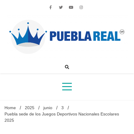
Skip
to
content
Noticias de actualidad de Puebla, México y el mundo
Home
2025
junio
3
Puebla sede de los Juegos Deportivos Nacionales Escolares
2025