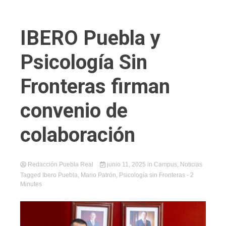
IBERO Puebla y
Psicología Sin
Fronteras firman
convenio de
colaboración
Redacción Puebla Real
junio 11, 2025
in
Campus
,
Noticias
Tagged
Ibero Puebla
,
Mario Patrón
,
Psicología sin Fronteras
- 2
Minutes