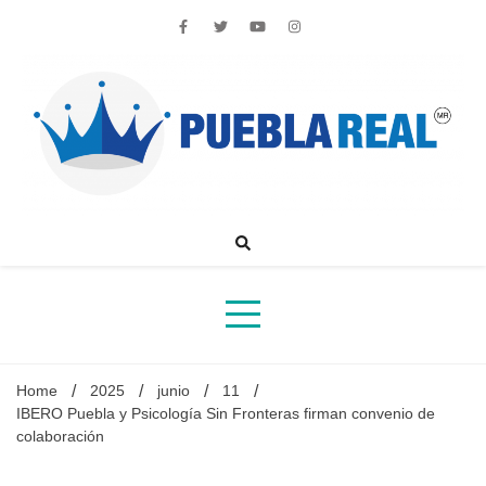
Skip
to
content
Noticias de actualidad de Puebla, México y el mundo
Home
2025
junio
11
IBERO Puebla y Psicología Sin Fronteras firman convenio de
colaboración