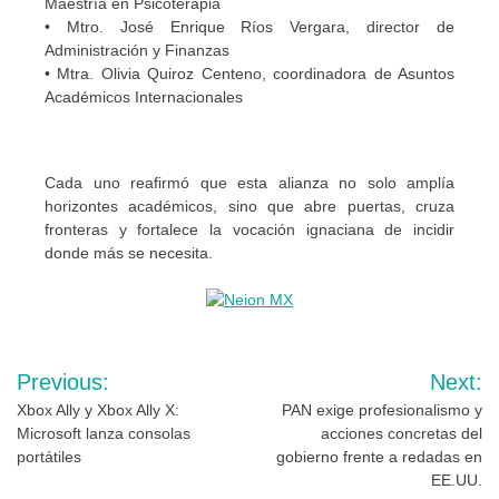
Maestría en Psicoterapia
• Mtro. José Enrique Ríos Vergara, director de
Administración y Finanzas
• Mtra. Olivia Quiroz Centeno, coordinadora de Asuntos
Académicos Internacionales
Cada uno reafirmó que esta alianza no solo amplía
horizontes académicos, sino que abre puertas, cruza
fronteras y fortalece la vocación ignaciana de incidir
donde más se necesita.
Navegación
Previous:
Next:
de
Xbox Ally y Xbox Ally X:
PAN exige profesionalismo y
Microsoft lanza consolas
acciones concretas del
entradas
portátiles
gobierno frente a redadas en
EE.UU.