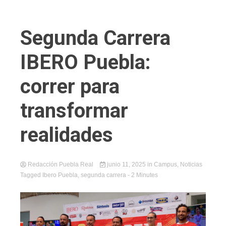
Segunda Carrera
IBERO Puebla:
correr para
transformar
realidades
Redacción Puebla Real
junio 11, 2025
in
Campus
,
Noticias
Tagged
Ibero Puebla
,
segunda carrera
- 2 Minutes