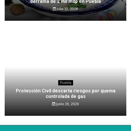
derrama de 2 mil mdp en Puebla
julio 11, 2026
Puebla
Protección Civil descarta riesgos por quema
controlada de gas
junio 26, 2026