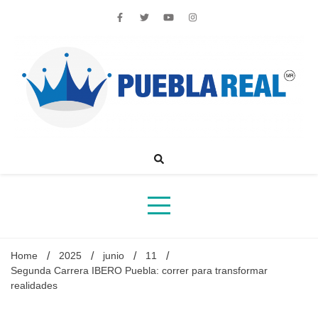
Skip
to
content
Noticias de actualidad de Puebla, México y el mundo
Home
2025
junio
11
Segunda Carrera IBERO Puebla: correr para transformar
realidades