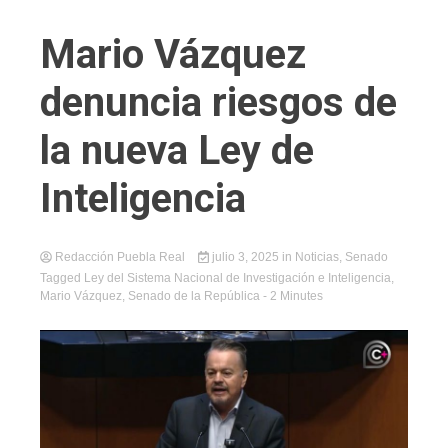
Mario Vázquez
denuncia riesgos de
la nueva Ley de
Inteligencia
Redacción Puebla Real
julio 3, 2025
in
Noticias
,
Senado
Tagged
Ley del Sistema Nacional de Investigación e Inteligencia
,
Mario Vázquez
,
Senado de la República
- 2 Minutes