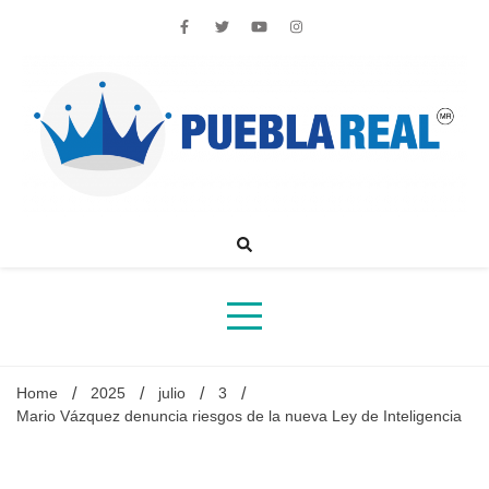
Skip
to
content
Noticias de actualidad de Puebla, México y el mundo
Home
2025
julio
3
Mario Vázquez denuncia riesgos de la nueva Ley de Inteligencia