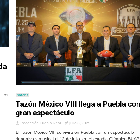
da
. Los
Noticias
Tazón México VIII llega a Puebla co
gran espectáculo
Redacción Puebla Real
julio 3, 2025
El Tazón México VIII se vivirá en Puebla con un espectáculo
deportivo y musical el 12 de julio, en el estadio Olímpico BUAP..