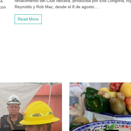
renacimiento del Club Necaxa, producida por Eva Longoria, R
ga
Reynolds y Rob Mac, desde el 8 de agosto....
 con
Read More