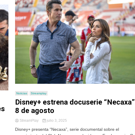
Noticias
Streamplay
Disney+ estrena docuserie “Necaxa”
es
8 de agosto
StreamPlay
julio 3, 2025
Disney+ presenta “Necaxa”, serie documental sobre el