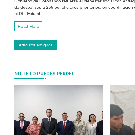
Gobierno de Coronango refuerza el bienestar social con entre
de despensas a 255 beneficiarios prioritarios, en coordinación
el DIF Estatal....
Read More
Navegación
Artículos antiguos
de
entradas
NO TE LO PUEDES PERDER