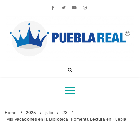
Skip
to
content
Noticias de actualidad de Puebla, México y el mundo
Home
2025
julio
23
“Mis Vacaciones en la Biblioteca” Fomenta Lectura en Puebla