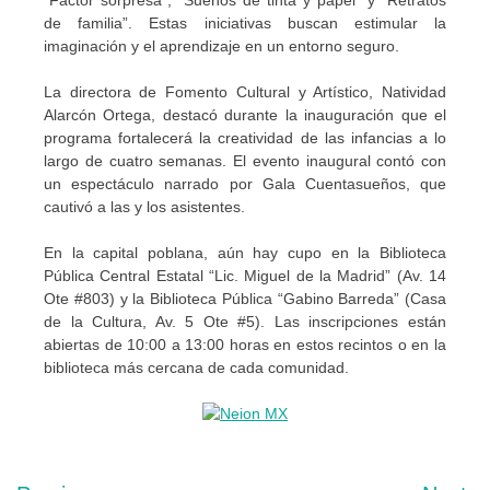
“Factor sorpresa”, “Sueños de tinta y papel” y “Retratos
de familia”. Estas iniciativas buscan estimular la
imaginación y el aprendizaje en un entorno seguro.
La directora de Fomento Cultural y Artístico, Natividad
Alarcón Ortega, destacó durante la inauguración que el
programa fortalecerá la creatividad de las infancias a lo
largo de cuatro semanas. El evento inaugural contó con
un espectáculo narrado por Gala Cuentasueños, que
cautivó a las y los asistentes.
En la capital poblana, aún hay cupo en la Biblioteca
Pública Central Estatal “Lic. Miguel de la Madrid” (Av. 14
Ote #803) y la Biblioteca Pública “Gabino Barreda” (Casa
de la Cultura, Av. 5 Ote #5). Las inscripciones están
abiertas de 10:00 a 13:00 horas en estos recintos o en la
biblioteca más cercana de cada comunidad.
Navegación