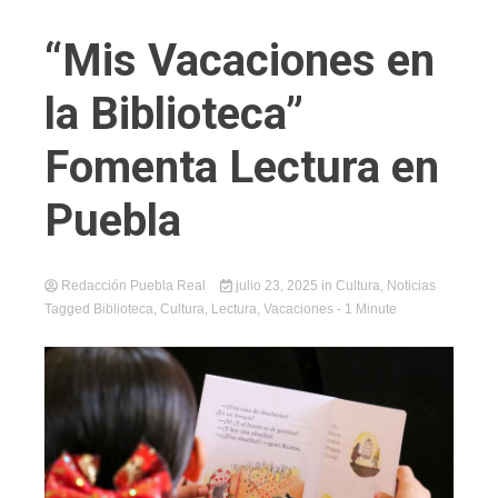
“Mis Vacaciones en
la Biblioteca”
Fomenta Lectura en
Puebla
Redacción Puebla Real
julio 23, 2025
in
Cultura
,
Noticias
Tagged
Biblioteca
,
Cultura
,
Lectura
,
Vacaciones
- 1 Minute