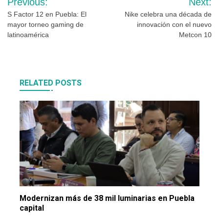
Previous:
Next:
de
S Factor 12 en Puebla: El
Nike celebra una década de
mayor torneo gaming de
innovación con el nuevo
entradas
latinoamérica
Metcon 10
RELATED POSTS
Modernizan más de 38 mil luminarias en Puebla
capital