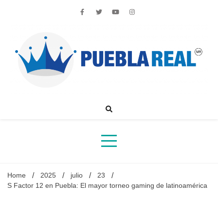
Skip
to
content
Noticias de actualidad de Puebla, México y el mundo
Home
2025
julio
23
S Factor 12 en Puebla: El mayor torneo gaming de latinoamérica