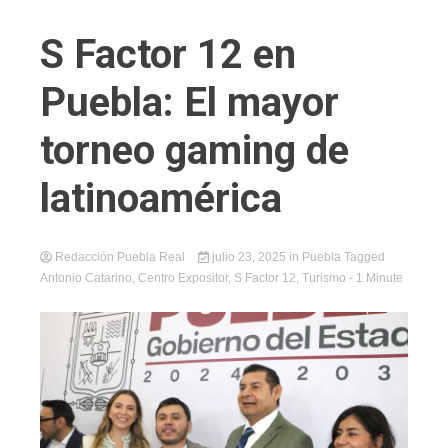
S Factor 12 en
Puebla: El mayor
torneo gaming de
latinoamérica
Redacción Puebla Real
julio 23, 2025
in
Puebla
Tagged
Antonio Catarino
,
Centro Expositor
,
S Factor 12
,
Turismo
- 1 Minute