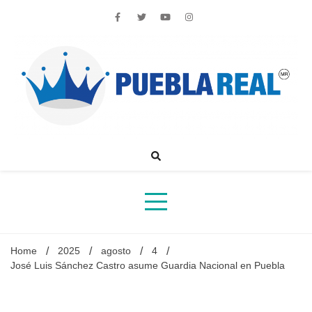
Skip
to
content
Noticias de actualidad de Puebla, México y el mundo
Home
2025
agosto
4
José Luis Sánchez Castro asume Guardia Nacional en Puebla