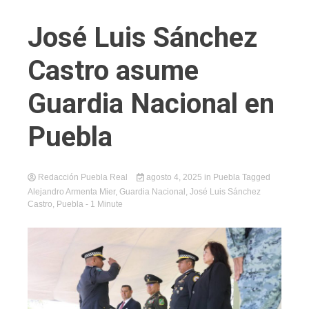
José Luis Sánchez
Castro asume
Guardia Nacional en
Puebla
Redacción Puebla Real
agosto 4, 2025
in
Puebla
Tagged
Alejandro Armenta Mier
,
Guardia Nacional
,
José Luis Sánchez
Castro
,
Puebla
- 1 Minute