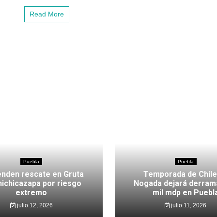
Read More
Puebla
Puebla
nden rescate en Gruta
Temporada de Chile
hichicazapa por riesgo
Nogada dejará derram
extremo
mil mdp en Puebl
julio 12, 2026
julio 11, 2026