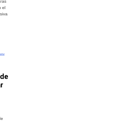
aras
 el
siva
 de
r
de