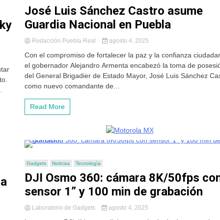
José Luis Sánchez Castro asume
Guardia Nacional en Puebla
aky
Redacción Puebla Real
agosto 4, 2025
Con el compromiso de fortalecer la paz y la confianza ciudada
el gobernador Alejandro Armenta encabezó la toma de posesi
tar
del General Brigadier de Estado Mayor, José Luis Sánchez Cas
to.
como nuevo comandante de...
.
Read More
Gadgets
Noticias
Tecnología
DJI Osmo 360: cámara 8K/50fps co
la
sensor 1” y 100 min de grabación
Laboratorio de Gadgets
agosto 4, 2025