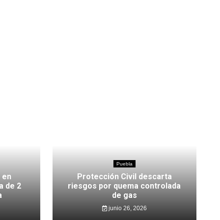
Puebla
 en
Protección Civil descarta
a de 2
riesgos por quema controlada
a
de gas
junio 26, 2026