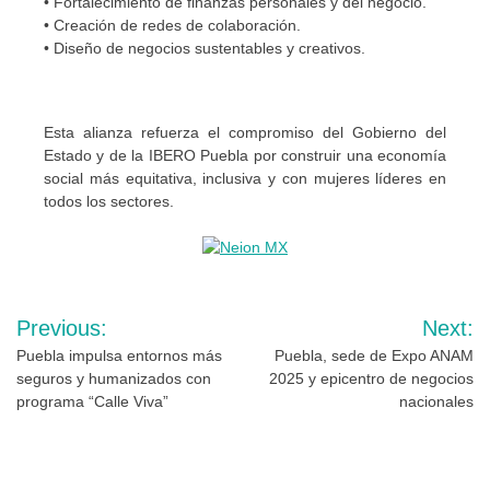
• Fortalecimiento de finanzas personales y del negocio.
• Creación de redes de colaboración.
• Diseño de negocios sustentables y creativos.
Esta alianza refuerza el compromiso del Gobierno del
Estado y de la IBERO Puebla por construir una economía
social más equitativa, inclusiva y con mujeres líderes en
todos los sectores.
Navegación
Previous:
Next:
de
Puebla impulsa entornos más
Puebla, sede de Expo ANAM
seguros y humanizados con
2025 y epicentro de negocios
entradas
programa “Calle Viva”
nacionales