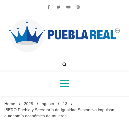
Skip
to
content
Noticias de actualidad de Puebla, México y el mundo
Home
2025
agosto
13
IBERO Puebla y Secretaría de Igualdad Sustantiva impulsan
autonomía económica de mujeres