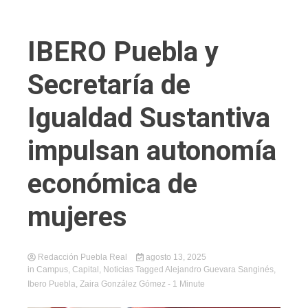
IBERO Puebla y
Secretaría de
Igualdad Sustantiva
impulsan autonomía
económica de
mujeres
Redacción Puebla Real
agosto 13, 2025
in
Campus
,
Capital
,
Noticias
Tagged
Alejandro Guevara Sanginés
,
Ibero Puebla
,
Zaira González Gómez
- 1 Minute