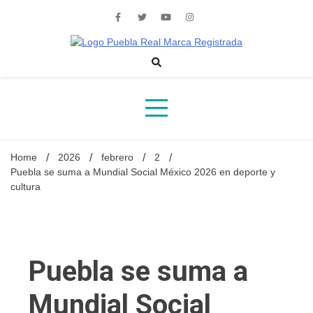
Skip
to
content
Noticias de actualidad de Puebla, México y el mundo
Home
2026
febrero
2
Puebla se suma a Mundial Social México 2026 en deporte y
cultura
Puebla se suma a
Mundial Social