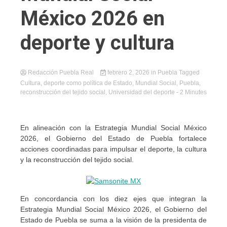
México 2026 en
deporte y cultura
Redacción Puebla Real
febrero 2, 2026
in
Puebla
Tagged
Cultura
,
deporte como política de Estado
,
Mundial Social
,
Puebla
,
reconstrucción del tejido social
,
Universidad del deporte
- 2 Minutes
En alineación con la Estrategia Mundial Social México
2026, el Gobierno del Estado de Puebla fortalece
acciones coordinadas para impulsar el deporte, la cultura
y la reconstrucción del tejido social.
En concordancia con los diez ejes que integran la
Estrategia Mundial Social México 2026, el Gobierno del
Estado de Puebla se suma a la visión de la presidenta de