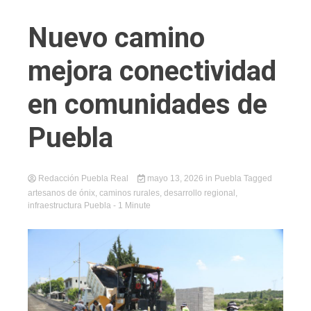
Nuevo camino
mejora conectividad
en comunidades de
Puebla
Redacción Puebla Real
mayo 13, 2026
in
Puebla
Tagged
artesanos de ónix
,
caminos rurales
,
desarrollo regional
,
infraestructura Puebla
- 1 Minute