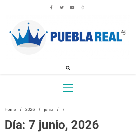
Skip
to
content
Noticias de actualidad de Puebla, México y el mundo
Home
2026
junio
7
Día: 7 junio, 2026