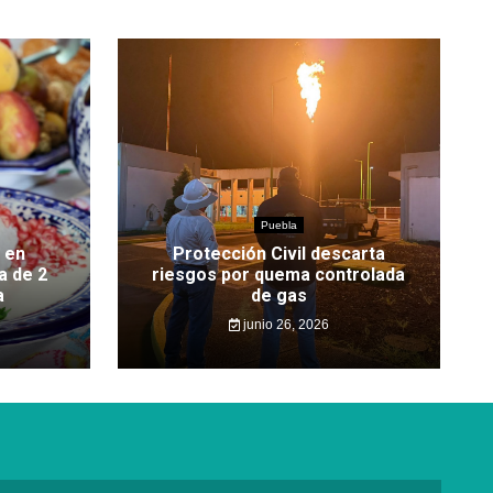
Puebla
 en
Protección Civil descarta
a de 2
riesgos por quema controlada
a
de gas
junio 26, 2026