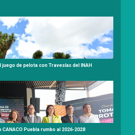
l juego de pelota con Travesías del INAH
on CANACO Puebla rumbo al 2026-2028