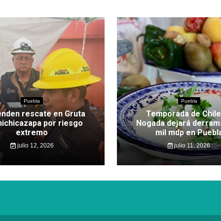
Puebla
Puebla
nden rescate en Gruta
Temporada de Chile
hichicazapa por riesgo
Nogada dejará derram
extremo
mil mdp en Puebl
julio 12, 2026
julio 11, 2026