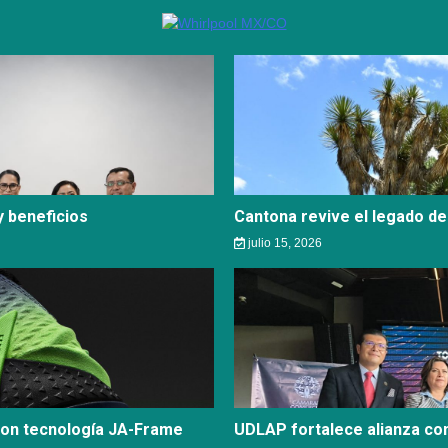
 beneficios
Cantona revive el legado de
julio 15, 2026
con tecnología JA-Frame
UDLAP fortalece alianza c