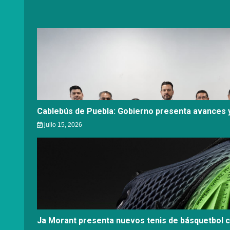
Cablebús de Puebla: Gobierno presenta avances y
julio 15, 2026
Ja Morant presenta nuevos tenis de básquetbol 