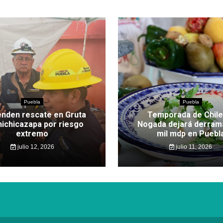
Puebla
Puebla
nden rescate en Gruta
Temporada de Chile
hichicazapa por riesgo
Nogada dejará derram
extremo
mil mdp en Puebl
julio 12, 2026
julio 11, 2026