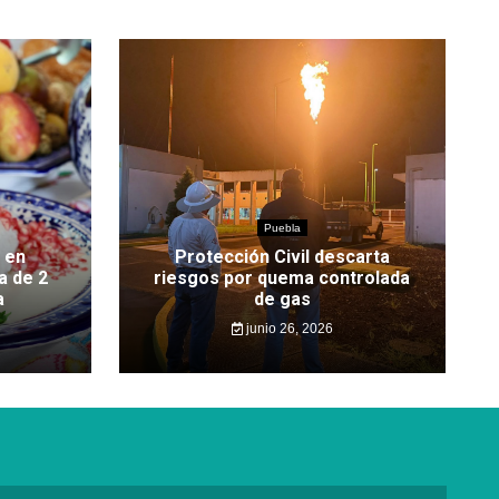
Puebla
 en
Protección Civil descarta
a de 2
riesgos por quema controlada
a
de gas
junio 26, 2026