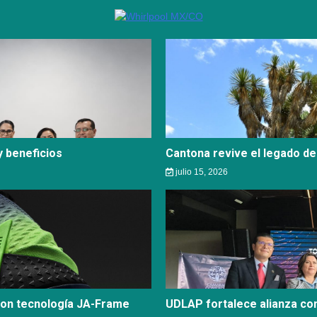
 beneficios
Cantona revive el legado de
julio 15, 2026
con tecnología JA-Frame
UDLAP fortalece alianza c