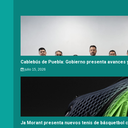
Cablebús de Puebla: Gobierno presenta avances y
julio 15, 2026
Ja Morant presenta nuevos tenis de básquetbol 