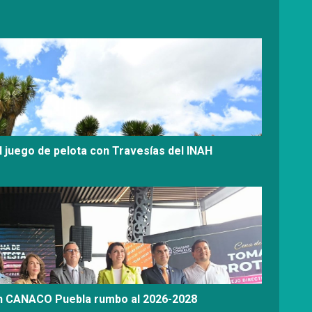
l juego de pelota con Travesías del INAH
on CANACO Puebla rumbo al 2026-2028