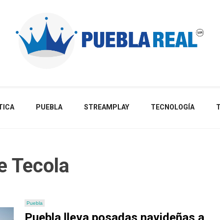
Noticias de actualidad de Puebla, México y el mundo
TICA
PUEBLA
STREAMPLAY
TECNOLOGÍA
e Tecola
Puebla
Puebla lleva posadas navideñas a