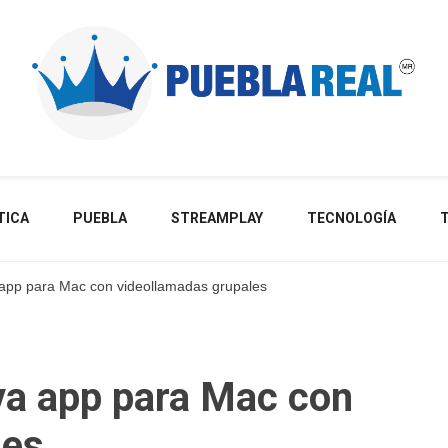
Noticias de actualidad de Puebla, México y el mundo
TICA
PUEBLA
STREAMPLAY
TECNOLOGÍA
app para Mac con videollamadas grupales
a app para Mac con
les