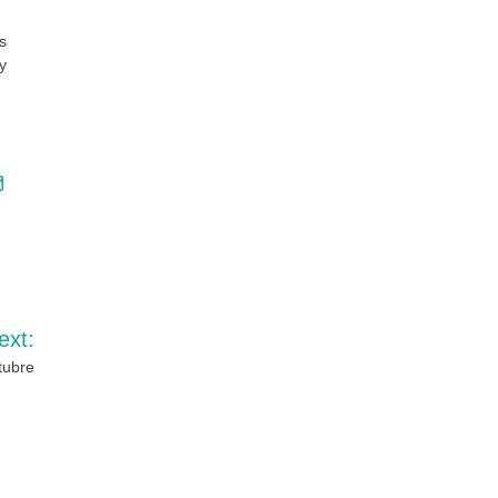
s
y
ext:
tubre