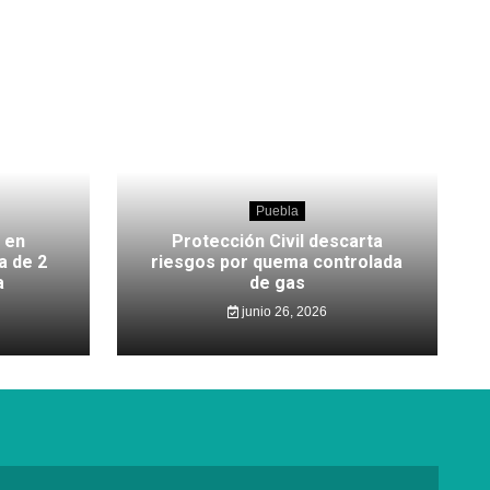
Puebla
 en
Protección Civil descarta
a de 2
riesgos por quema controlada
a
de gas
junio 26, 2026