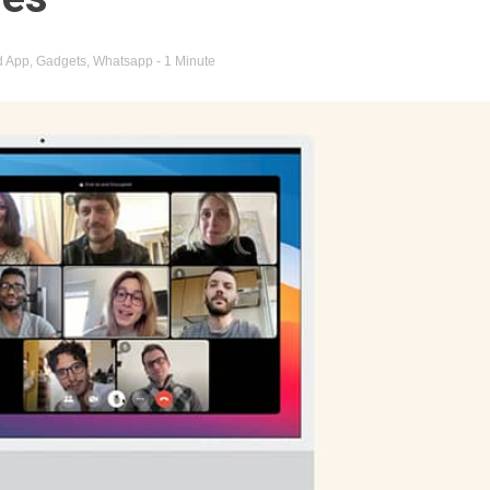
d
App
,
Gadgets
,
Whatsapp
- 1 Minute