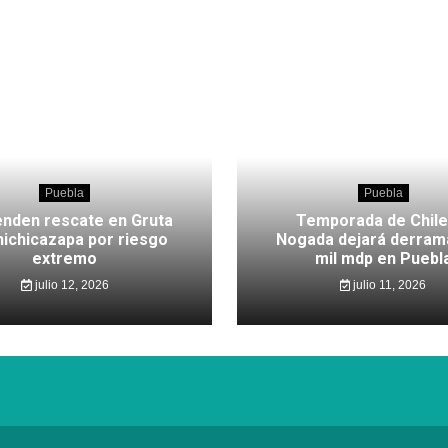
Puebla
Puebla
nden rescate en Gruta
Temporada de Chile
hichicazapa por riesgo
Nogada dejará derram
extremo
mil mdp en Puebl
julio 12, 2026
julio 11, 2026