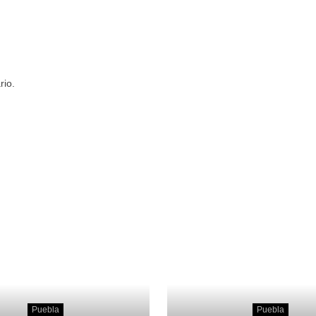
rio.
Puebla
Puebla