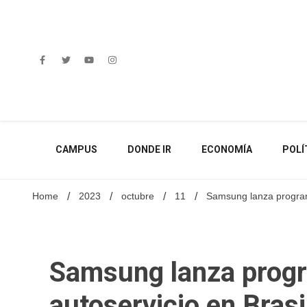
Skip
to
content
CAMPUS
DONDE IR
ECONOMÍA
POLÍ
Home
2023
octubre
11
Samsung lanza program
Samsung lanza progr
autoservicio en Brasi