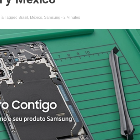
ía
Tagged
Brasil
,
México
,
Samsung
- 2 Minutes