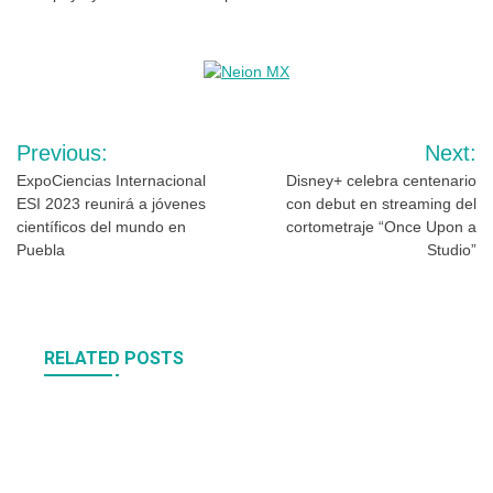
Navegación
Previous:
Next:
de
ExpoCiencias Internacional
Disney+ celebra centenario
ESI 2023 reunirá a jóvenes
con debut en streaming del
entradas
científicos del mundo en
cortometraje “Once Upon a
Puebla
Studio”
RELATED POSTS