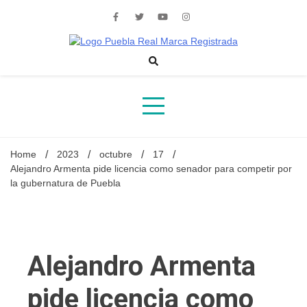
Skip
to
content
Noticias de actualidad de Puebla, México y el mundo
Home
2023
octubre
17
Alejandro Armenta pide licencia como senador para competir por
la gubernatura de Puebla
Alejandro Armenta
pide licencia como