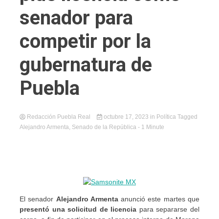
senador para
competir por la
gubernatura de
Puebla
Redacción Puebla Real
octubre 17, 2023
in
Política
Tagged
Alejandro Armenta
,
Senado de la República
- 1 Minute
El senador
Alejandro Armenta
anunció este martes que
presentó una solicitud de licencia
para separarse del