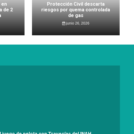
 en
Protección Civil descarta
a de 2
riesgos por quema controlada
a
de gas
junio 26, 2026
l juego de pelota con Travesías del INAH