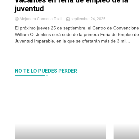
vacantes en feria de empleo de la
juventud
Alejandro Carmona Toxtli
septiembre 24, 2025
El próximo jueves 25 de septiembre, el Centro de Convencion
William O. Jenkins será sede de la primera Feria de Empleo de
Juventud Imparable, en la que se ofertarán más de 3 mil...
NO TE LO PUEDES PERDER