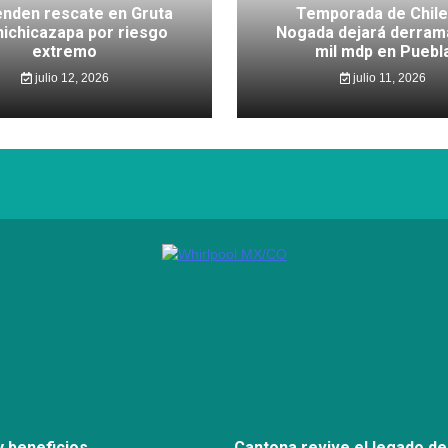
nden rescate en Gruta
Temporada de Chile
hichicazapa por riesgo
Nogada dejará derram
extremo
mil mdp en Puebl
julio 12, 2026
julio 11, 2026
 beneficios
Cantona revive el legado de