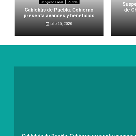
Congreso Local
Puebla
Suspe
Cablebús de Puebla: Gobierno
de C
presenta avances y beneficios
julio 15, 2026
Cablebús de Puebla: Gobierno presenta avances y