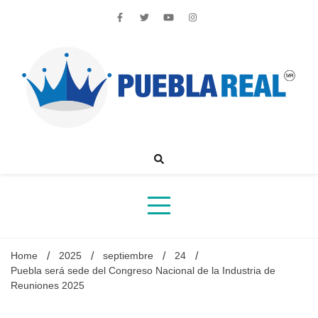
Skip
to
content
Noticias de actualidad de Puebla, México y el mundo
Home
2025
septiembre
24
Puebla será sede del Congreso Nacional de la Industria de
Reuniones 2025