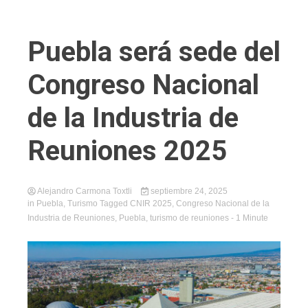
Puebla será sede del
Congreso Nacional
de la Industria de
Reuniones 2025
Alejandro Carmona Toxtli
septiembre 24, 2025
in
Puebla
,
Turismo
Tagged
CNIR 2025
,
Congreso Nacional de la
Industria de Reuniones
,
Puebla
,
turismo de reuniones
- 1 Minute