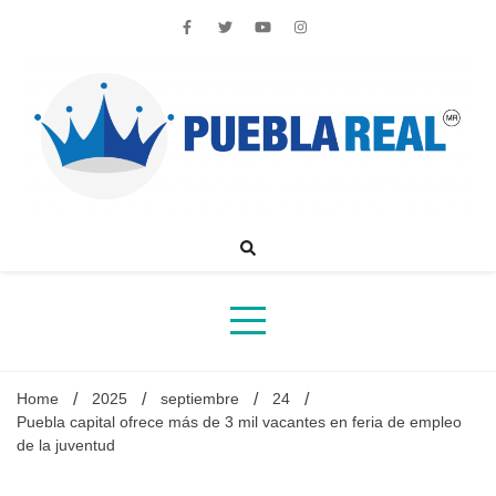
Skip
to
content
Noticias de actualidad de Puebla, México y el mundo
Home
2025
septiembre
24
Puebla capital ofrece más de 3 mil vacantes en feria de empleo
de la juventud