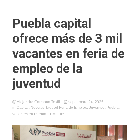
Puebla capital
ofrece más de 3 mil
vacantes en feria de
empleo de la
juventud
Alejandro Carmona Toxtli
septiembre 24, 2025
in
Capital
,
Noticias
Tagged
Feria de Empleo
,
Juventud
,
Puebla
,
vacantes en Puebla
- 1 Minute