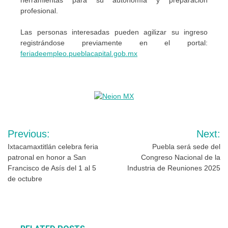
profesional.
Las personas interesadas pueden agilizar su ingreso
registrándose previamente en el portal:
feriadeempleo.pueblacapital.gob.mx
Navegación
Previous:
Next:
de
Ixtacamaxtitlán celebra feria
Puebla será sede del
patronal en honor a San
Congreso Nacional de la
entradas
Francisco de Asís del 1 al 5
Industria de Reuniones 2025
de octubre